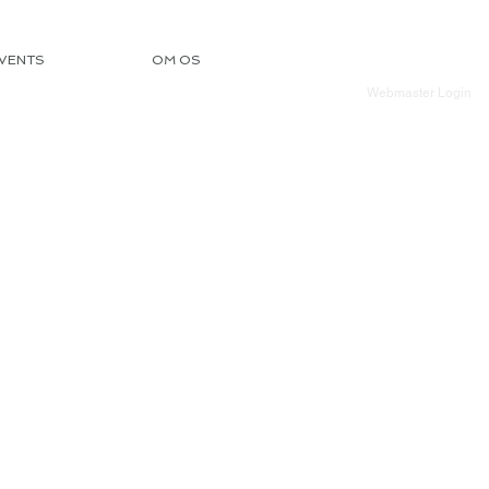
VENTS
OM OS
Webmaster Login