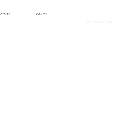
VENTS
OM OS
Webmaster Login